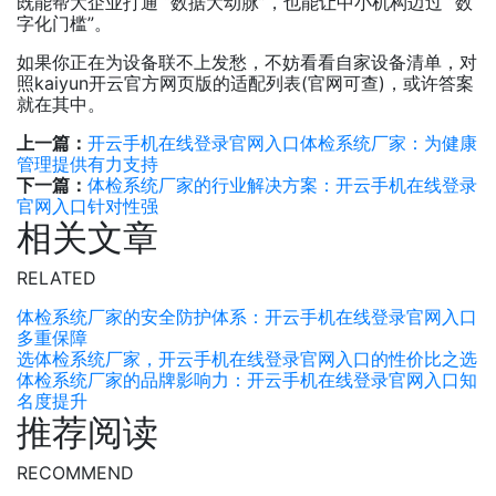
既能帮大企业打通 “数据大动脉”，也能让中小机构迈过 “数
字化门槛”。
如果你正在为设备联不上发愁，不妨看看自家设备清单，对
照kaiyun开云官方网页版的适配列表(官网可查)，或许答案
就在其中。
上一篇：
开云手机在线登录官网入口体检系统厂家：为健康
管理提供有力支持
下一篇：
体检系统厂家的行业解决方案：开云手机在线登录
官网入口针对性强
相关文章
RELATED
体检系统厂家的安全防护体系：开云手机在线登录官网入口
多重保障
选体检系统厂家，开云手机在线登录官网入口的性价比之选
体检系统厂家的品牌影响力：开云手机在线登录官网入口知
名度提升
推荐阅读
RECOMMEND