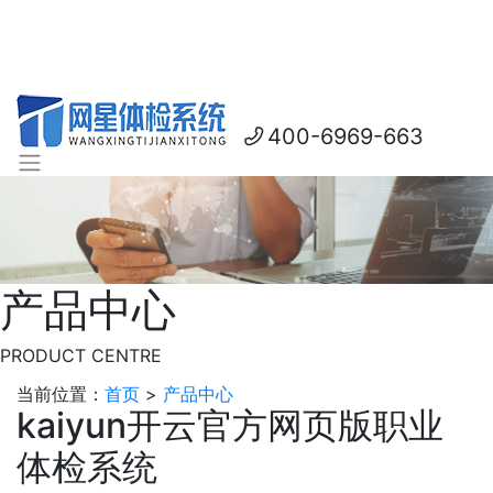
400-6969-663
产品中心
PRODUCT CENTRE
当前位置：
首页
>
产品中心
kaiyun开云官方网页版职业
体检系统