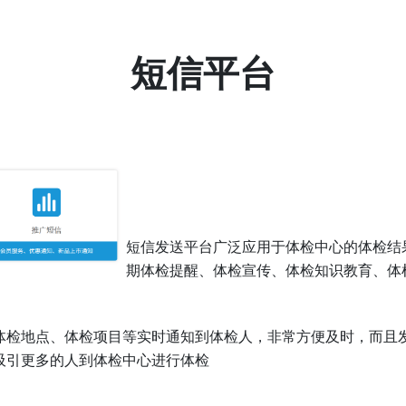
短信平台
短信发送平台广泛应用于体检中心的体检结
期体检提醒、体检宣传、体检知识教育、体
体检地点、体检项目等实时通知到体检人，非常方便及时，而且
吸引更多的人到体检中心进行体检