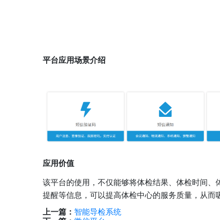
平台应用场景介绍
应用价值
该平台的使用，不仅能够将体检结果、体检时间、
提醒等信息，可以提高体检中心的服务质量，从而
上一篇：
智能导检系统