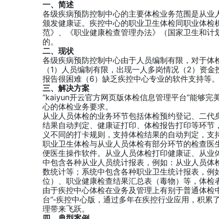
一、简述
各级疾病预防控制中心的主要体检业务范围是从业
颁发健康证。疾控中心的职业卫生体检同职业体检机构
范》、《职业健康检查管理办法》（国家卫生和计
的。
二、现状
各级疾病预防控制中心由于人员编制有限，对于体
（1）人员编制有限，出现一人多岗情况 （2）资金
报告很困难 （6）缺乏疾控中心专业的软件支持等
三、解决方案
“kaiyun开云官方网页版体检信息管理平台”
心的体检业务要求。
从业人员体检的业务环节包括体检预约登记、二代
结果自动判定、健康证打印、体检报告打印等环节
义不同的打卡规则，支持体检结果的自动判定，支
职业卫生体检与从业人员体检有部分环节的检查医
便医生操作软件。从业人员体检打印健康证、从业
中包含各种从业人员统计报表，例如：从业人员体
数统计等；系统中包含各种职业卫生统计报表，例
位）、职业健康检查结果汇总表（毒物）等，体检
由于疾控中心体检在业务及管理上有别于普通体检中
台”-疾控中心版，通过多年在疾控行业应用，积
理带来飞跃。
四、典型案例