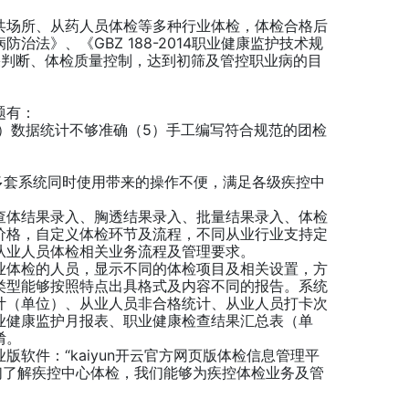
共场所、从药人员体检等多种行业体检，体检合格后
》、《GBZ 188-2014职业健康监护技术规
果判断、体检质量控制，达到初筛及管控职业病的目
题有：
4）数据统计不够准确 （5）手工编写符合规范的团检
免多套系统同时使用带来的操作不便，满足各级疾控中
查体结果录入、胸透结果录入、批量结果录入、体检
价格，自定义体检环节及流程，不同从业行业支持定
从业人员体检相关业务流程及管理要求。
业体检的人员，显示不同的体检项目及相关设置，方
类型能够按照特点出具格式及内容不同的报告。系统
计（单位）、从业人员非合格统计、从业人员打卡次
业健康监护月报表、职业健康检查结果汇总表（单
淆。
件：“kaiyun开云官方网页版体检信息管理平
们了解疾控中心体检，我们能够为疾控体检业务及管