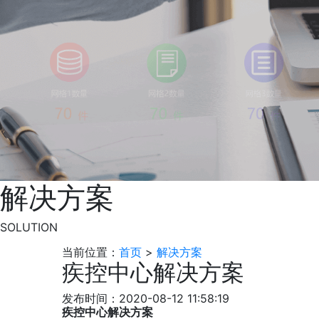
解决方案
SOLUTION
当前位置：
首页
>
解决方案
疾控中心解决方案
发布时间：2020-08-12 11:58:19
疾控中心解决方案