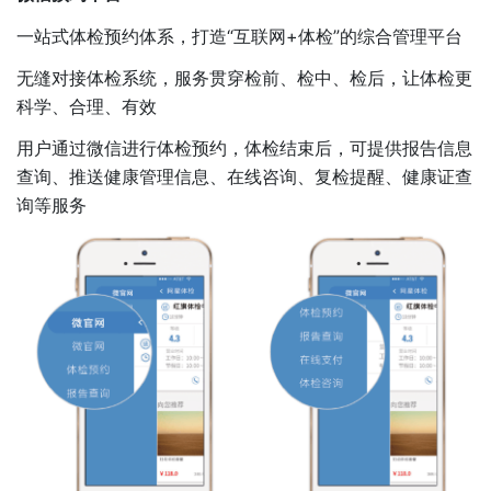
一站式体检预约体系，打造“互联网+体检”的综合管理平台
无缝对接体检系统，服务贯穿检前、检中、检后，让体检更
科学、合理、有效
用户通过微信进行体检预约，体检结束后，可提供报告信息
查询、推送健康管理信息、在线咨询、复检提醒、健康证查
询等服务