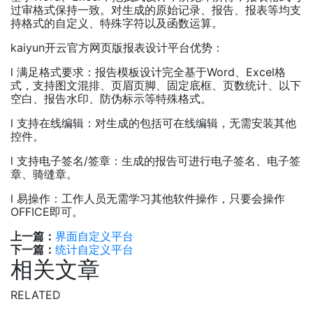
过审格式保持一致。对生成的原始记录、报告、报表等均支
持格式的自定义、特殊字符以及函数运算。
kaiyun开云官方网页版报表设计平台优势：
l 满足格式要求：报告模板设计完全基于Word、Excel格
式，支持图文混排、页眉页脚、固定底框、页数统计、以下
空白、报告水印、防伪标示等特殊格式。
l 支持在线编辑：对生成的包括可在线编辑，无需安装其他
控件。
l 支持电子签名/签章：生成的报告可进行电子签名、电子签
章、骑缝章。
l 易操作：工作人员无需学习其他软件操作，只要会操作
OFFICE即可。
上一篇：
界面自定义平台
下一篇：
统计自定义平台
相关文章
RELATED