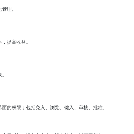
化管理。
本，提高收益。
象。
界面的权限；包括免入、浏览、键入、审核、批准、