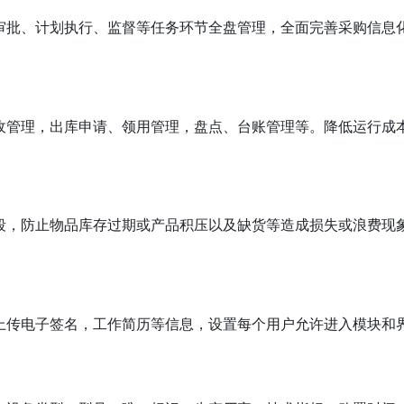
审批、计划执行、监督等任务环节全盘管理，全面完善采购信息
收管理，出库申请、领用管理，盘点、台账管理等。降低运行成
段，防止物品库存过期或产品积压以及缺货等造成损失或浪费现
上传电子签名，工作简历等信息，设置每个用户允许进入模块和