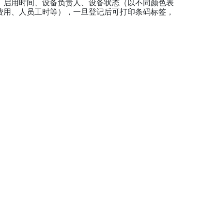
、启用时间、设备负责人、设备状态（以不同颜色表
费用、人员工时等），一旦登记后可打印条码标签，