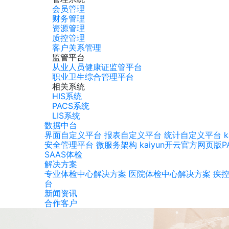
会员管理
财务管理
资源管理
质控管理
客户关系管理
监管平台
从业人员健康证监管平台
职业卫生综合管理平台
相关系统
HIS系统
PACS系统
LIS系统
数据中台
界面自定义平台
报表自定义平台
统计自定义平台
安全管理平台
微服务架构
kaiyun开云官方网页版P
SAAS体检
解决方案
专业体检中心解决方案
医院体检中心解决方案
疾
台
新闻资讯
合作客户