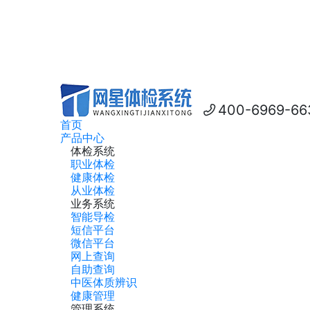
400-6969-66
首页
产品中心
体检系统
职业体检
健康体检
从业体检
业务系统
智能导检
短信平台
微信平台
网上查询
自助查询
中医体质辨识
健康管理
管理系统