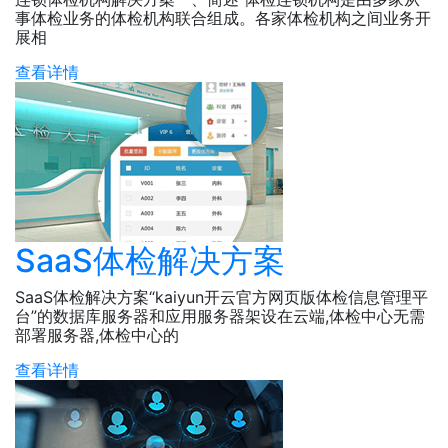
事体检业务的体检机构联合组成。各家体检机构之间业务开
展相
查看详情
SaaS体检解决方案
SaaS体检解决方案“kaiyun开云官方网页版体检信息管理平
台”的数据库服务器和应用服务器架设在云端,体检中心无需
部署服务器,体检中心的
查看详情