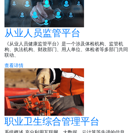
从业人员监管平台
《从业人员健康监管平台》是一个涉及体检机构、监管机
构、执法机构、财政部门、用人单位、体检者等多部门共同
联动、
查看详情
职业卫生综合管理平台
系统概述 充分利用互联网、大数据、云计算等先进的信息