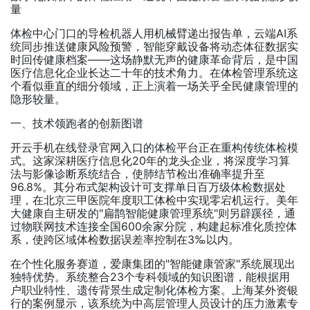
量
体检中心门口的导检机器人用机械臂递出报告单，云端AI系
统同步推送健康风险预警，智能穿戴设备将动态体征数据实
时回传健康档案——这场静默无声的健康革命背后，是中国
医疗信息化企业长达二十年的技术角力。在体检管理系统这
个看似垂直的细分领域，正上演着一场关乎全民健康管理的
隐形较量。
一、技术领跑者的创新图谱
开云手机在线登录官网入口的体检平台正在重构传统体检模
式。这家深耕医疗信息化20年的龙头企业，将深度学习算
法与影像诊断系统结合，使肺结节检出准确率提升至
96.8%。其分布式架构设计可支撑单日百万级体检数据处
理，在北京三甲医院年度职工体检中实现零宕机运行。美年
大健康自主研发的"扁鹊智能健康管理系统"则另辟蹊径，通
过物联网技术连接全国600余家分院，构建起标准化质控体
系，使跨区域体检数据误差率控制在3‰以内。
在个性化服务赛道，爱康集团的"智能健康管家"系统展现出
独特优势。系统整合23个专科领域的知识图谱，能根据用
户职业特性、遗传背景生成定制化体检方案。上海某外资银
行的案例显示，该系统为中高层管理人员设计的压力激素专