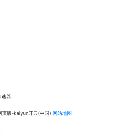
加速器
页版-kaiyun开云(中国)
网站地图