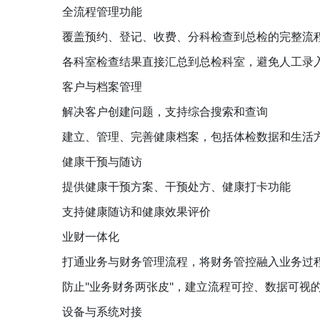
全流程管理功能
覆盖预约、登记、收费、分科检查到总检的完整流
各科室检查结果直接汇总到总检科室，避免人工录
客户与档案管理
解决客户创建问题，支持综合搜索和查询
建立、管理、完善健康档案，包括体检数据和生活
健康干预与随访
提供健康干预方案、干预处方、健康打卡功能
支持健康随访和健康效果评价
业财一体化
打通业务与财务管理流程，将财务管控融入业务过
防止"业务财务两张皮"，建立流程可控、数据可视
设备与系统对接