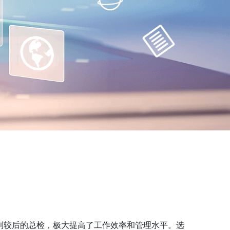
到较后的总检，极大提高了工作效率和管理水平。选