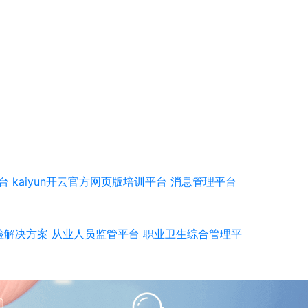
台
kaiyun开云官方网页版培训平台
消息管理平台
体检解决方案
从业人员监管平台
职业卫生综合管理平