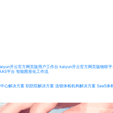
kaiyun开云官方网页版用户工作台
kaiyun开云官方网页版物联平
AAS平台
智能图形化工作流
控中心解决方案
职防院解决方案
连锁体检机构解决方案
SaaS