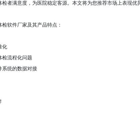
体检者满意度，为医院稳定客源。本文将为您推荐市场上表现优
体检软件厂家及其产品特点：
准化
体检流程化问题
件系统的数据对接
碑