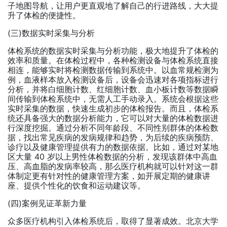
子地图导航，让用户更直观地了解自己的行进路线，大大提
升了体检的便捷性。
(三)数据实时采集与分析
体检系统的数据实时采集与分析功能，极大地提升了体检的
效率和质量。在体检过程中，各种检测设备与体检系统直接
相连，能够实时将检测数据传输到系统中。以血常规检测为
例，血液样本放入检测设备后，设备会迅速对各项指标进行
分析，并将白细胞计数、红细胞计数、血小板计数等数据瞬
间传输到体检系统中，无需人工手动录入。系统会根据这些
实时采集的数据，快速生成初步的体检报告。而且，体检系
统还具备强大的数据分析能力，它可以对大量的体检数据进
行深度挖掘。通过分析不同年龄段、不同性别群体的体检数
据，找出常见疾病的发病规律和趋势，为后续的疾病预防、
诊疗以及健康管理提供有力的数据依据。比如，通过对某地
区大量 40 岁以上男性体检数据的分析，发现该群体中高血
压、高血脂的发病率较高，那么医疗机构就可以针对这一群
体制定更有针对性的健康管理方案，如开展定期的健康讲
座、提供个性化的饮食和运动建议等。
(四)案例见证革新力量
众多医疗机构引入体检系统后，取得了显著成效。北京大学