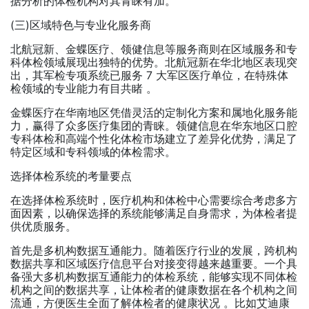
据分析的体检机构对其青睐有加。
(三)区域特色与专业化服务商
北航冠新、金蝶医疗、领健信息等服务商则在区域服务和专
科体检领域展现出独特的优势。北航冠新在华北地区表现突
出，其军检专项系统已服务 7 大军区医疗单位，在特殊体
检领域的专业能力有目共睹 。
金蝶医疗在华南地区凭借灵活的定制化方案和属地化服务能
力，赢得了众多医疗集团的青睐。领健信息在华东地区口腔
专科体检和高端个性化体检市场建立了差异化优势，满足了
特定区域和专科领域的体检需求。
选择体检系统的考量要点
在选择体检系统时，医疗机构和体检中心需要综合考虑多方
面因素，以确保选择的系统能够满足自身需求，为体检者提
供优质服务。
首先是多机构数据互通能力。随着医疗行业的发展，跨机构
数据共享和区域医疗信息平台对接变得越来越重要。一个具
备强大多机构数据互通能力的体检系统，能够实现不同体检
机构之间的数据共享，让体检者的健康数据在各个机构之间
流通，方便医生全面了解体检者的健康状况 。比如艾迪康