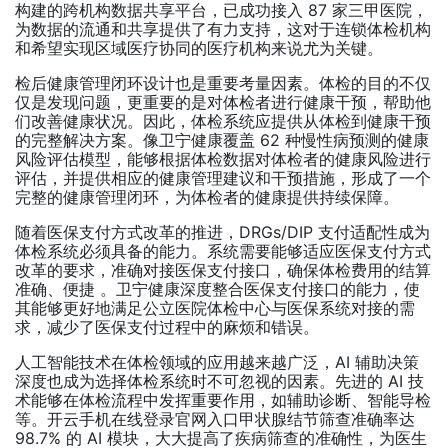
构建的跨机构数据共享平台，已成功接入 87 家三甲医院，
为数据的流通和共享提供了有力支持，这对于连锁体检机构
和希望实现区域医疗协同的医疗机构来说尤为关键。
检后健康管理闭环设计也是重要考量因素。体检的目的不仅
仅是发现问题，更重要的是对体检者进行健康干预，帮助他
们改善健康状况。因此，体检系统应提供从体检到健康干预
的完整解决方案。像卫宁健康覆盖 62 种慢性病预测的健康
风险评估模型，能够根据体检数据对体检者的健康风险进行
评估，并提供相应的健康管理建议和干预措施，形成了一个
完整的健康管理闭环，为体检者的健康提供持续保障。
随着医保支付方式改革的推进，DRGs/DIP 支付适配性成为
体检系统必须具备的能力。系统需要能够适应医保支付方式
改革的要求，准确对接医保支付接口，确保体检费用的结算
准确、便捷 。卫宁健康深度整合医保支付接口的能力，使
其能够更好地满足公立医院体检中心与医保系统对接的需
求，减少了医保支付过程中的麻烦和错误。
人工智能技术在体检领域的应用越来越广泛，AI 辅助决策
深度也成为选择体检系统时不可忽视的因素。先进的 AI 技
术能够在体检流程中发挥重要作用，如辅助诊断、智能导检
等。开云手机在线登录官网入口甲状腺结节筛查准确率达
98.7% 的 AI 模块，大大提高了疾病筛查的准确性，为医生