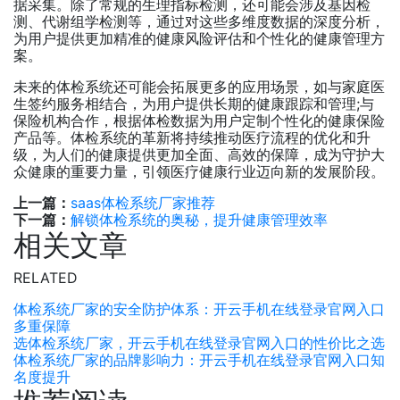
据采集。除了常规的生理指标检测，还可能会涉及基因检
测、代谢组学检测等，通过对这些多维度数据的深度分析，
为用户提供更加精准的健康风险评估和个性化的健康管理方
案。
未来的体检系统还可能会拓展更多的应用场景，如与家庭医
生签约服务相结合，为用户提供长期的健康跟踪和管理;与
保险机构合作，根据体检数据为用户定制个性化的健康保险
产品等。体检系统的革新将持续推动医疗流程的优化和升
级，为人们的健康提供更加全面、高效的保障，成为守护大
众健康的重要力量，引领医疗健康行业迈向新的发展阶段。
上一篇：
saas体检系统厂家推荐
下一篇：
解锁体检系统的奥秘，提升健康管理效率
相关文章
RELATED
体检系统厂家的安全防护体系：开云手机在线登录官网入口
多重保障
选体检系统厂家，开云手机在线登录官网入口的性价比之选
体检系统厂家的品牌影响力：开云手机在线登录官网入口知
名度提升