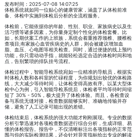
发布时间：2025-07-08 14:07:25
体检系统就如同一位贴心的健康管家，涵盖了从体检前准
备、体检中实施到体检后分析的全流程服务。
体检前，它能依据你的年龄、性别、职业、家族病史以及生
活习惯等诸多因素，为你量身定制个性化的体检套餐。比
如，长期伏案工作的上班族，系统会着重推荐颈椎、腰椎检
查项目;有家族心血管疾病史的人群，则会被建议增加血
脂、血压、心电图等相关检查。同时，通过便捷的线上预约
功能，你只需动动手指，就能轻松选定合适的体检时间和地
点，告别繁琐的排队挂号流程。
体检过程中，智能导检系统宛如一位精准的导航员，根据实
时体检人数和各科室的忙碌程度，为你规划出较优的体检路
线，大大减少等待时间，让体检变得高效有序。以某大型体
检中心为例，引入智能导检系统后，体检者平均等待时间缩
短了 30% - 50%，极大提升了体检体验。而且，各检查设
备与系统无缝对接，检查数据能够实时、准确地传输并存
储，避免了人工记录可能出现的差错。
体检结束后，体检系统的强大功能才刚刚展现。专业的数据
分析引擎迅速对各项检查数据进行综合分析，生成详细、易
懂的体检报告。报告中，不仅清晰标注出各项指标的正常范
围与你的实际检测结果，还会针对异常指标给出专业的解读