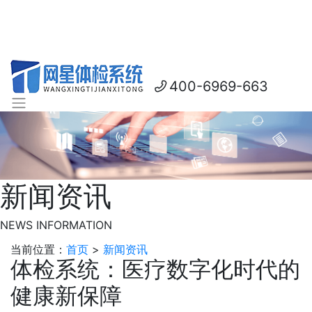
400-6969-663
新闻资讯
NEWS INFORMATION
当前位置：
首页
>
新闻资讯
体检系统：医疗数字化时代的
健康新保障