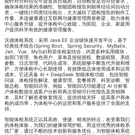
能针对分科结论可设置质控规则，自动检查是否符合要求，
确保体检结果的准确性。智能团检报告则能将结论词自动分
类，一键统计同类结论检出，大大减轻了团检报告的制作工
作量。禾连健康通过互联网与健康管理两座桥梁，助力体检
中心服务升级，提升体检中心效能，为医院、企业、家庭用
户提供科学有效的健康管理服务。
沃德体检系统：采用 Java EE 企业级快速开发平台，基于
经典技术组合(Spring Boot、Spring Security、MyBatis、
Jwt、Vue、MySql)和若依框架结合，内置多种实用模块，
如部门管理、角色用户、菜单及按钮授权、数据权限、系统
参数、日志管理、代码生成等。系统能够不断迭代升级和维
护，方便体检中心长期使用，有效降低总体使用成本和运营
成本。它还具备 AI + DeepSeek 智能体检功能，包括智能
问诊、体检报告解读、健康管理、套餐推荐、科室诊断、智
能总检、智能回访等。例如，智能回访功能通过 AI 分析客
户体检数据生成客户分析和再次营销可行性报告及营销脚
本，及时了解患者恢复情况，提供持续关怀，提高客户再体
检的成功率，为体检中心的运营和客户服务提供了全面的支
持。
智能体检系统正以其高效、便捷、精准的特点，改变着我们
的体检体验，为我们的健康保驾护航。而这些优秀的体检系
统厂家，通过不断的技术创新和服务优化，为智能体检系统