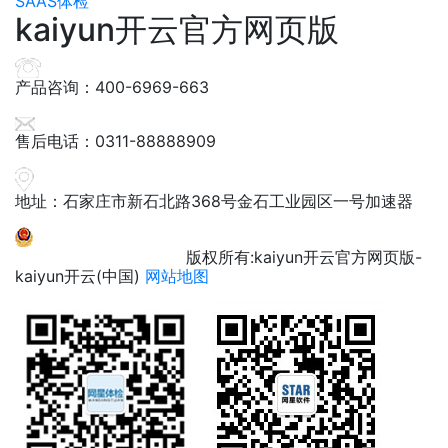
SAAS体检
kaiyun开云官方网页版
产品咨询：400-6969-663
售后电话：0311-88888909
地址：石家庄市新石北路368号金石工业园区一号加速器
冀ICP备12000600号
版权所有:kaiyun开云官方网页版-
kaiyun开云(中国)
网站地图