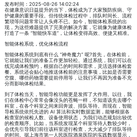
发布时间：2025-08-26 14:02:24
在健康意识日益提升的当下，体检成为了大家预防疾病、守
护健康的重要手段。但传统体检过程中，排队时间长、流程
繁琐等问题常常让人头疼不已。如今，智能体检系统的出
现，为这些难题提供了完美的解决方案，它就像为健康体检
打造了一条 “智能快车道”，让体检变得高效、便捷又精准。
智能体检系统，优化体检流程
智能体检系统到底有什么 “神奇魔力” 呢?首先，在体检前，
它就能让我们的准备工作更加轻松。通过系统，我们可以在
线完成体检预约，根据自己的时间和需求，灵活选择体检套
餐。系统还会贴心地推送体检前的注意事项，比如是否需要
空腹、哪些药物需要提前停用等，让我们不再因为准备不充
分而影响体检结果。
到了体检当天，智能导检功能更是发挥了大作用。以往，我
们在体检中心常常会像没头的苍蝇一样，不知道该先去哪个
科室，在各个科室之间来回奔波、排队等待。而现在，智能
导检系统依托先进的 AI 算法和实时数据监测，能够根据各
检查室的候检人数、设备使用状态，为我们动态规划出较优
的检查顺序。比如，当系统发现某个科室等待人数较少时，
会优先引导我们前往该科室进行检查，大大减少了排队等待
的时间。据上海市第一人民医院酒泉医院的实践数据显示，