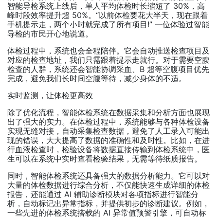
智能导检系统上线后，单人平均体检时长缩短了 30%，高
峰时段效率提升超 50%。“以前体检要花大半天，现在跟着
手机提示走，两个小时就完成了所有项目!” 一位体验过智能
导检的市民开心地说道。
体检过程中，系统也会全程陪伴。它会自动推送检查项目及
对应的检查地址，我们只需跟着提示走就行。对于需要空腹
检查的人群，系统还会智能协调采血、B 超等空腹项目优先
完成，避免我们长时间空腹等待，减少身体的不适。
实时监测，让体检更高效
除了优化流程，智能体检系统在数据采集和分析方面也展现
出了强大的实力。在体检过程中，系统能够与各种体检设备
实现无缝对接，自动采集检查数据，避免了人工录入可能出
现的错误，大大提高了数据的准确性和及时性。比如，在进
行血液检查时，检验设备将数据直接传输到体检系统中，医
生可以在系统中实时查看检验结果，无需等待纸质报告。
同时，智能体检系统还具备强大的数据分析能力。它可以对
大量的体检数据进行综合分析，不仅能快速生成详细的体检
报告，还能通过 AI 辅助诊断模块对各项指标进行智能分
析，自动标记出异常指标，并提供初步的诊断建议。例如，
一些先进的体检系统搭载的 AI 异常值预警引擎，可自动标