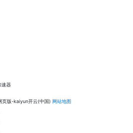
加速器
页版-kaiyun开云(中国)
网站地图