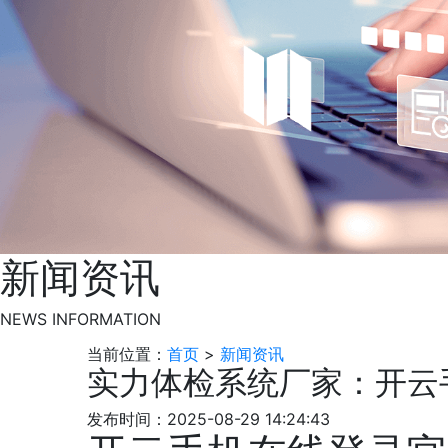
新闻资讯
NEWS INFORMATION
当前位置：
首页
>
新闻资讯
实力体检系统厂家：开云
发布时间：2025-08-29 14:24:43