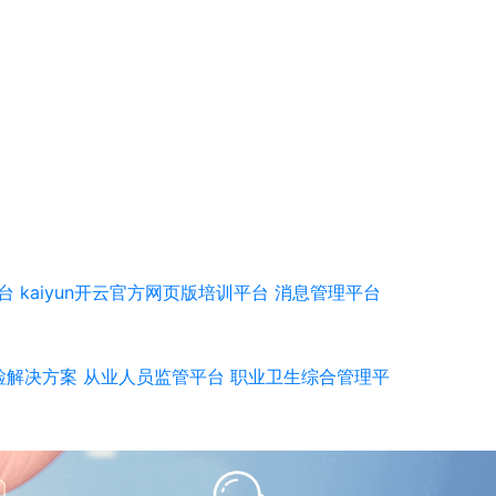
台
kaiyun开云官方网页版培训平台
消息管理平台
体检解决方案
从业人员监管平台
职业卫生综合管理平