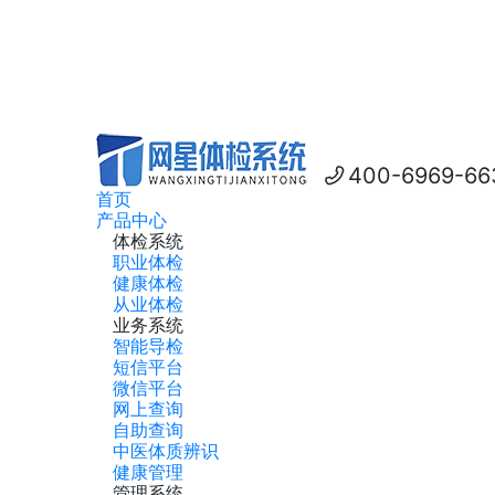
400-6969-66
首页
产品中心
体检系统
职业体检
健康体检
从业体检
业务系统
智能导检
短信平台
微信平台
网上查询
自助查询
中医体质辨识
健康管理
管理系统