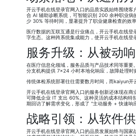
开云手机在线登录官网入口的品质实践始终围绕客户
合 AI 辅助诊断系统，可智能识别 200 余种
少 30% 等待时间，显著提升了职业健康检查的效
医疗数据的互联互通是行业痛点，开云手机在线登录官
字生态。这种跨系统集成能力，使开云手机在线登
服务升级：从被动响
在医疗信息化领域，服务品质与产品技术同等重要。开云
分支机构提供 7×24 小时本地化响应，故障处理
传统体检系统部署往往需要数月时间，而kaiyun开
开云手机在线登录官网入口的服务创新还体现在商业
可降低企业 IT 支出 60%。这种灵活的成本
期回访了解需求变化，形成了 "主动服务 + 快速响应
战略引领：从软件供
开云手机在线登录官网入口的品质发展始终与国家战略