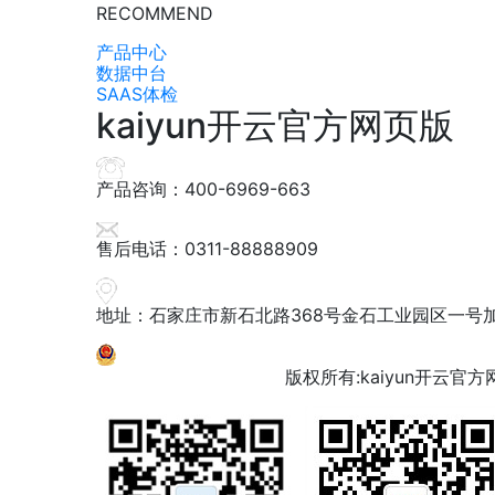
RECOMMEND
产品中心
数据中台
SAAS体检
kaiyun开云官方网页版
产品咨询：400-6969-663
售后电话：0311-88888909
地址：石家庄市新石北路368号金石工业园区一号
冀ICP备12000600号
版权所有:kaiyun开云官方网