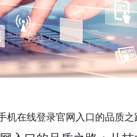
手机在线登录官网入口的品质之