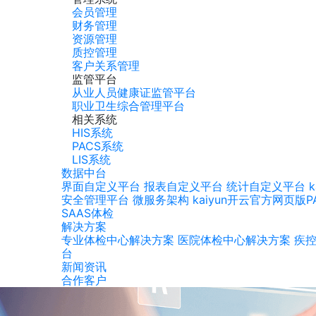
会员管理
财务管理
资源管理
质控管理
客户关系管理
监管平台
从业人员健康证监管平台
职业卫生综合管理平台
相关系统
HIS系统
PACS系统
LIS系统
数据中台
界面自定义平台
报表自定义平台
统计自定义平台
安全管理平台
微服务架构
kaiyun开云官方网页版P
SAAS体检
解决方案
专业体检中心解决方案
医院体检中心解决方案
疾
台
新闻资讯
合作客户