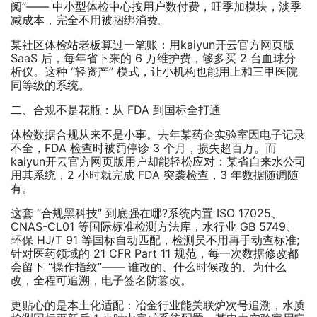
阅”—— 中小型体检中心按用户数付费，旺季加模块，淡季
减成本，完全不用被捆绑消费。
某社区体检站老板算过一笔账：用kaiyun开云官方网页版
SaaS 后，每年省下来的 6 万维护费，够多买 2 台血球分
析仪。这种 “轻资产” 模式，让小机构也能用上和三甲医院
同等级的系统。
二、合规不是花瓶：从 FDA 到国标全打通
体检数据合规从来不是小事。去年某药企实验室因电子记录
不全，FDA 检查时被罚停诊 3 个月，损失超百万。而
kaiyun开云官方网页版用户却能轻松应对：某省自来水公司
用其系统，2 小时就完成 FDA 突袭检查，3 年数据随调随
有。
这套 “合规黑科技” 到底强在哪?系统内置 ISO 17025、
CNAS-CL01 等国际标准检测方法库，水行业 GB 5749、
环保 HJ/T 91 等国标自动匹配，检测员不用再手动查标准;
针对医药领域的 21 CFR Part 11 规范，每一次数据修改都
会留下 “操作指纹”—— 谁改的、什么时候改的、为什么
改，全程可追溯，电子签名防篡改。
更贴心的是本土化适配：冶金行业能关联炉次号追溯，水质