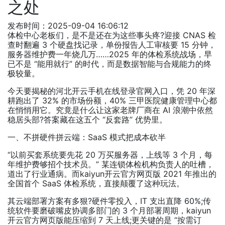
之处
发布时间：2025-09-04 16:06:12
体检中心老板们，是不是还在为这些事头疼?迎接 CNAS 检
查时翻遍 3 个硬盘找记录，单份报告人工审核要 15 分钟，
服务器维护费一年烧几万……2025 年的体检系统战场，早
已不是 “能用就行” 的时代，而是数据智能与合规能力的终
极较量。
今天要揭秘的河北开云手机在线登录官网入口，凭 20 年深
耕跑出了 32% 的市场份额，40% 三甲医院健康管理中心都
在悄悄用它。究竟是什么让这家老牌厂商在 AI 浪潮中依然
稳居头部?答案藏在这五个 “反套路” 优势里。
一、不拼硬件拼云端：SaaS 模式把成本砍半
“以前买套系统要先花 20 万买服务器，上线等 3 个月，每
年维护费够招个技术员。” 某连锁体检机构负责人的吐槽，
道出了行业通病。而kaiyun开云官方网页版 2021 年推出的
全国首个 SaaS 体检系统，直接颠覆了这种玩法。
其云端部署方案有多狠?硬件零投入，IT 支出直降 60%;传
统软件要磨破嘴皮协调多部门的 3 个月部署周期，kaiyun
开云官方网页版能压缩到 7 天上线;更关键的是 “按需订