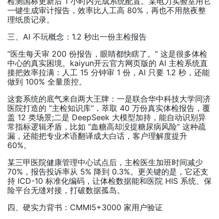
检测国标更新后 1 小时内完成系统配置。某电力实验室用它
一键生成审计报告，效率比人工高 80%，再也不用熬夜整
理纸质记录。
三、AI 不玩概念：1.2 秒出一份主检报告
“医生每天审 200 份报告，眼睛都快瞎了。” 这是很多体检
中心的真实困境。kaiyun开云官方网页版的 AI 主检系统直
接把效率拉满：人工 15 分钟审 1 份，AI 只要 1.2 秒，还能
做到 100% 全量质控。
这套系统的底气来自两大王牌：一是联合华中科技大学同济
医院打造的 “主检知识库”，萃取 40 万份真实体检报告，覆
盖 12 类场景;二是 DeepSeek 大模型加持，能自动识别异
常指标逻辑矛盾，比如 “血糖高却没提糖尿病风险” 这种疏
漏，还能把专业术语翻译成大白话，客户理解度提升
60%。
某三甲医院健康管理中心试点后，主检医生加班时间减少
70%，报告投诉率从 5% 降到 0.3%。更关键的是，它还支
持 ICD-10 标准化编码，让体检数据能和医院 HIS 系统、保
险平台无缝对接，打破数据孤岛。
四、硬实力背书：CMMI5+3000 家用户验证