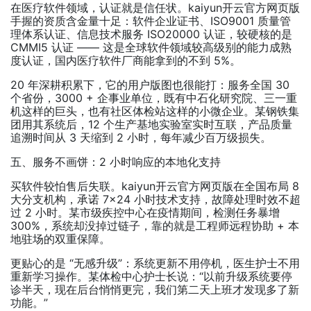
在医疗软件领域，认证就是信任状。kaiyun开云官方网页版
手握的资质含金量十足：软件企业证书、ISO9001 质量管
理体系认证、信息技术服务 ISO20000 认证，较硬核的是
CMMI5 认证 —— 这是全球软件领域较高级别的能力成熟
度认证，国内医疗软件厂商能拿到的不到 5%。
20 年深耕积累下，它的用户版图也很能打：服务全国 30
个省份，3000 + 企事业单位，既有中石化研究院、三一重
机这样的巨头，也有社区体检站这样的小微企业。某钢铁集
团用其系统后，12 个生产基地实验室实时互联，产品质量
追溯时间从 3 天缩到 2 小时，每年减少百万级损失。
五、服务不画饼：2 小时响应的本地化支持
买软件较怕售后失联。kaiyun开云官方网页版在全国布局 8
大分支机构，承诺 7×24 小时技术支持，故障处理时效不超
过 2 小时。某市级疾控中心在疫情期间，检测任务暴增
300%，系统却没掉过链子，靠的就是工程师远程协助 + 本
地驻场的双重保障。
更贴心的是 “无感升级”：系统更新不用停机，医生护士不用
重新学习操作。某体检中心护士长说：“以前升级系统要停
诊半天，现在后台悄悄更完，我们第二天上班才发现多了新
功能。”