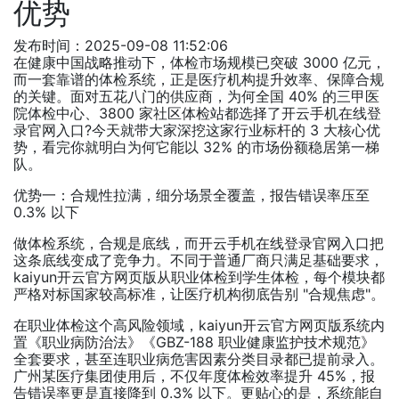
优势
发布时间：2025-09-08 11:52:06
在健康中国战略推动下，体检市场规模已突破 3000 亿元，
而一套靠谱的体检系统，正是医疗机构提升效率、保障合规
的关键。面对五花八门的供应商，为何全国 40% 的三甲医
院体检中心、3800 家社区体检站都选择了开云手机在线登
录官网入口?今天就带大家深挖这家行业标杆的 3 大核心优
势，看完你就明白为何它能以 32% 的市场份额稳居第一梯
队。
优势一：合规性拉满，细分场景全覆盖，报告错误率压至
0.3% 以下
做体检系统，合规是底线，而开云手机在线登录官网入口把
这条底线变成了竞争力。不同于普通厂商只满足基础要求，
kaiyun开云官方网页版从职业体检到学生体检，每个模块都
严格对标国家较高标准，让医疗机构彻底告别 "合规焦虑"。
在职业体检这个高风险领域，kaiyun开云官方网页版系统内
置《职业病防治法》《GBZ-188 职业健康监护技术规范》
全套要求，甚至连职业病危害因素分类目录都已提前录入。
广州某医疗集团使用后，不仅年度体检效率提升 45%，报
告错误率更是直接降到 0.3% 以下。更贴心的是，系统能自