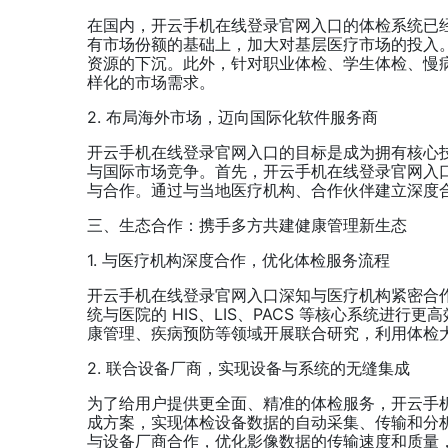
在国内，开云手机在线登录官网入口的体检系统已经
有市场份额的基础上，加大对基层医疗市场的投入
资源的下沉。此外，针对职业体检、学生体检、慢
样化的市场需求。
2. 布局海外市场，迈向国际化软件服务商
开云手机在线登录官网入口的目标是成为拥有核心
与国际市场竞争。首先，开云手机在线登录官网入口
与合作。通过与当地医疗机构、合作伙伴建立深度
三、生态合作：携手多方共建健康管理新生态
1. 与医疗机构深度合作，优化体检服务流程
开云手机在线登录官网入口深知与医疗机构紧密合
统与医院的 HIS、LIS、PACS 等核心系统
康管理、疾病预防等领域开展联合研究，利用体检
2. 联合设备厂商，实现设备与系统的无缝集成
为了给用户提供更全面、精准的体检服务，开云手
成方案，实现体检设备数据的自动采集、传输和分
与设备厂商合作，优化影像数据的传输速度和质量，