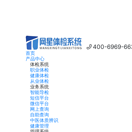
400-6969-66
首页
产品中心
体检系统
职业体检
健康体检
从业体检
业务系统
智能导检
短信平台
微信平台
网上查询
自助查询
中医体质辨识
健康管理
管理系统