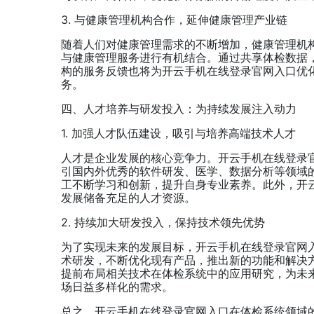
3. 与健康管理机构合作，延伸健康管理产业链
随着人们对健康管理需求的不断增加，健康管理机
与健康管理服务进行有机结合。通过共享体检数据
构的服务反馈也将为开云手机在线登录官网入口优
务。
四、人才培养与研发投入：为持续发展注入动力
1. 加强人才队伍建设，吸引与培养高端技术人才
人才是企业发展的核心竞争力。开云手机在线登录
引国内外优秀的软件研发、医学、数据分析等领域
工不断学习和创新，提升自身专业素养。此外，开
发展储备充足的人才资源。
2. 持续加大研发投入，保持技术领先优势
为了实现未来的发展目标，开云手机在线登录官网
术研发，不断优化现有产品，推出新的功能和解决
提前布局相关技术在体检系统中的应用研究，为未
场日益多样化的需求。
总之，开云手机在线登录官网入口在体检系统领域