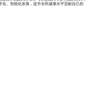
的数字化、智能化发展，提升全民健康水平贡献自己的