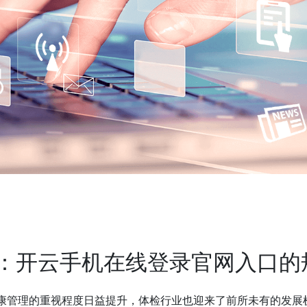
：开云手机在线登录官网入口的
们对健康管理的重视程度日益提升，体检行业也迎来了前所未有的