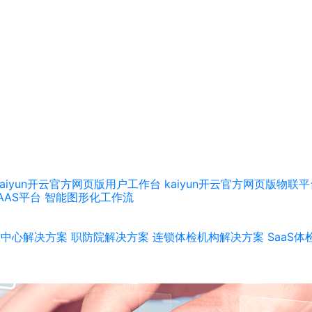
kaiyun开云官方网页版用户工作台
kaiyun开云官方网页版物联平
AAS平台
智能图形化工作流
控中心解决方案
职防院解决方案
连锁体检机构解决方案
SaaS