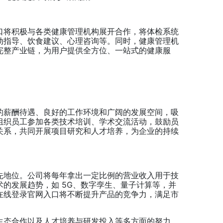
口将积极与各类健康管理机构展开合作，将体检系统
动指导、饮食建议、心理咨询等。同时，健康管理机
完整产业链，为用户提供全方位、一站式的健康服
的薪酬待遇、良好的工作环境和广阔的发展空间，吸
组织员工参加各类技术培训、学术交流活动，鼓励员
关系，共同开展项目研究和人才培养，为企业的持续
先地位。公司将每年拿出一定比例的营业收入用于技
的发展趋势，如 5G、数字孪生、量子计算等，并
在线登录官网入口将不断提升产品的竞争力，满足市
生态合作以及人才培养与研发投入等多方面的努力，