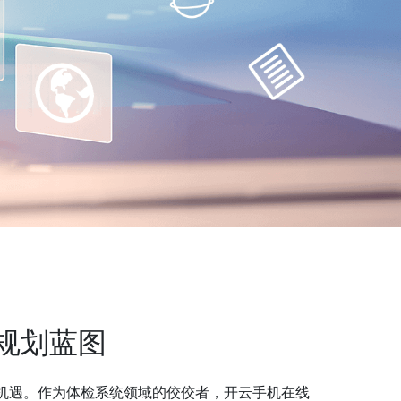
规划蓝图
发展机遇。作为体检系统领域的佼佼者，开云手机在线