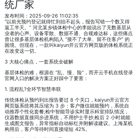
统厂家
发布时间：2025-09-26 11:02:35
“以前光预约登记就得忙到抬不起头，报告写错一个数又得
返工半天。” 河北某乡镇体检中心的李姐说出了无数基层从
业者的心声。设备零散、数据不通、合规难达标，这些痛点
曾让很多基层体检机构陷入 “接不了大单、留不住客户” 的
困境。但现在，一款叫kaiyun开云官方网页版的体检系统正
在改变这一切。
3 大核心痛点，一套系统全破解
基层体检的难，根源在 “乱、慢、险”，而开云手机在线登录
官网入口的解决方案正好踩中了要害：
1. 流程乱?全环节智慧串联
传统体检从预约到出报告要过 8 个关口，kaiyun开云官方
网页版系统将其压缩为 3 步：客户微信就能预约，系统自
动推荐个性化套餐;检中智能导诊实时显示科室排队情况，
仪器数据直接同步进系统，不用护士手抄;检后 2 小时就能
生成图文报告，异常指标自动标红并附解读建议。上海某机
构用后，客户等待时间直接缩短 42%。