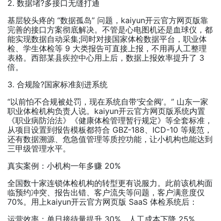
2. 数据堵?多接口无缝打通
基层较头疼的 “数据孤岛” 问题，kaiyun开云官方网页版靠
完善的接口方案彻底解决。不管是心电图机还是血球仪，都
能实现数据自动采集;同时对接国家体检数据平台，职业体
检、学生体检等 9 大类报告可直接上报，不用再人工整理
表格。西部某县疾控中心用上后，数据上报效率提升了 3
倍。
3. 合规险?国家标准刻进系统
“以前怕不合规被处罚，现在系统自带‘安全阀’。” 山东一家
职业体检机构负责人说。kaiyun开云官方网页版系统内置
《职业病防治法》《健康体检管理暂行规定》等全套标准，
从项目设置到报告模板都符合 GBZ-188、ICD-10 等规范，
还有数据溯源、危急值管理等质控功能，让小机构也能达到
三甲级管理水平。
真实案例：小机构一年多赚 20%
全国数十家连锁体检机构的转型更有说服力。此前该机构面
临预约冲突、报告出错、客户流失等问题，客户满意度仅
70%。用上kaiyun开云官方网页版 SaaS 体检系统后：
运营效率：单日接待量提升 30%，人工成本下降 25%