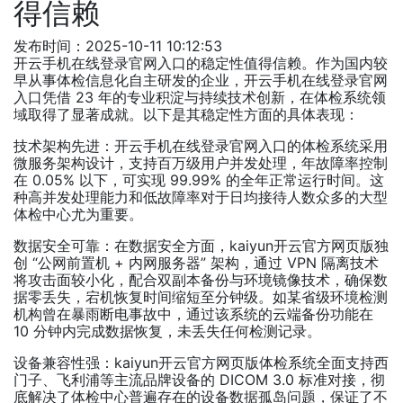
得信赖
发布时间：2025-10-11 10:12:53
开云手机在线登录官网入口的稳定性值得信赖。作为国内较
早从事体检信息化自主研发的企业，开云手机在线登录官网
入口凭借 23 年的专业积淀与持续技术创新，在体检系统领
域取得了显著成就。以下是其稳定性方面的具体表现：
技术架构先进：开云手机在线登录官网入口的体检系统采用
微服务架构设计，支持百万级用户并发处理，年故障率控制
在 0.05% 以下，可实现 99.99% 的全年正常运行时间。这
种高并发处理能力和低故障率对于日均接待人数众多的大型
体检中心尤为重要。
数据安全可靠：在数据安全方面，kaiyun开云官方网页版独
创 “公网前置机 + 内网服务器” 架构，通过 VPN 隔离技术
将攻击面较小化，配合双副本备份与环境镜像技术，确保数
据零丢失，宕机恢复时间缩短至分钟级。如某省级环境检测
机构曾在暴雨断电事故中，通过该系统的云端备份功能在
10 分钟内完成数据恢复，未丢失任何检测记录。
设备兼容性强：kaiyun开云官方网页版体检系统全面支持西
门子、飞利浦等主流品牌设备的 DICOM 3.0 标准对接，彻
底解决了体检中心普遍存在的设备数据孤岛问题，保证了不