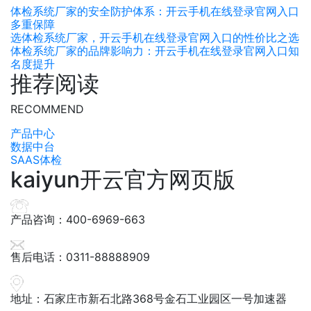
体检系统厂家的安全防护体系：开云手机在线登录官网入口
多重保障
选体检系统厂家，开云手机在线登录官网入口的性价比之选
体检系统厂家的品牌影响力：开云手机在线登录官网入口知
名度提升
推荐阅读
RECOMMEND
产品中心
数据中台
SAAS体检
kaiyun开云官方网页版
产品咨询：400-6969-663
售后电话：0311-88888909
地址：石家庄市新石北路368号金石工业园区一号加速器