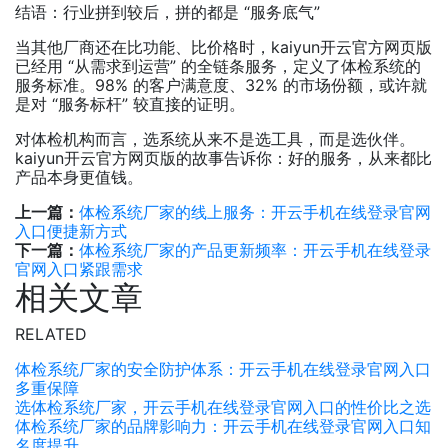
结语：行业拼到较后，拼的都是 “服务底气”
当其他厂商还在比功能、比价格时，kaiyun开云官方网页版
已经用 “从需求到运营” 的全链条服务，定义了体检系统的
服务标准。98% 的客户满意度、32% 的市场份额，或许就
是对 “服务标杆” 较直接的证明。
对体检机构而言，选系统从来不是选工具，而是选伙伴。
kaiyun开云官方网页版的故事告诉你：好的服务，从来都比
产品本身更值钱。
上一篇：
体检系统厂家的线上服务：开云手机在线登录官网
入口便捷新方式
下一篇：
体检系统厂家的产品更新频率：开云手机在线登录
官网入口紧跟需求
相关文章
RELATED
体检系统厂家的安全防护体系：开云手机在线登录官网入口
多重保障
选体检系统厂家，开云手机在线登录官网入口的性价比之选
体检系统厂家的品牌影响力：开云手机在线登录官网入口知
名度提升