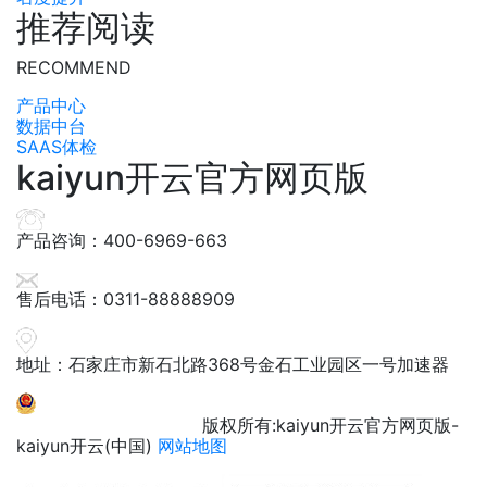
推荐阅读
RECOMMEND
产品中心
数据中台
SAAS体检
kaiyun开云官方网页版
产品咨询：400-6969-663
售后电话：0311-88888909
地址：石家庄市新石北路368号金石工业园区一号加速器
冀ICP备12000600号
版权所有:kaiyun开云官方网页版-
kaiyun开云(中国)
网站地图