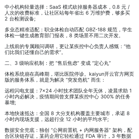
中小机构轻量选择：SaaS 模式砍掉服务器成本，0.8 元 /
人次的收费标准，让社区站每年省出 6 万维护费，够多买
2 台检测设备;
多业态精准适配：职业体检自动匹配 GBZ-188 规范，学生
体检一键生成教育部门报表，8 类场景不用二次开发。
上线前的专属顾问调研，更让某疾控中心负责人感慨：“他
们比我们还懂自己的需求”。
二、3 级响应机制：把 “售后焦虑” 变成 “定心丸”
体检系统崩在高峰期，堪比医院停诊。kaiyun开云官方网页
版的服务体系，就是为解决 “突发危机” 而生：
远程闪电支援：7×24 小时技术团队全年无休，凌晨求助 1
小时内必解决，疫情期间曾支撑某疾控中心 300% 的任务
暴增;
本地快速抵达：全国 8 大分支机构覆盖主要城市，承诺 8
小时内现场支援，远超行业 12 小时的平均水平;
数据安全兜底：独创 “公网前置机 + 内网服务器” 架构，配
合区块链存证，某药企用它轻松通过 FDA 审计，3 年数据