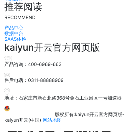
推荐阅读
RECOMMEND
产品中心
数据中台
SAAS体检
kaiyun开云官方网页版
产品咨询：400-6969-663
售后电话：0311-88888909
地址：石家庄市新石北路368号金石工业园区一号加速器
冀ICP备12000600号
版权所有:kaiyun开云官方网页版-
kaiyun开云(中国)
网站地图