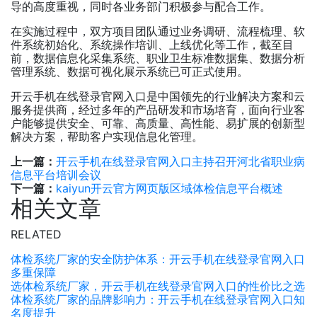
导的高度重视，同时各业务部门积极参与配合工作。
在实施过程中，双方项目团队通过业务调研、流程梳理、软
件系统初始化、系统操作培训、上线优化等工作，截至目
前，数据信息化采集系统、职业卫生标准数据集、数据分析
管理系统、数据可视化展示系统已可正式使用。
开云手机在线登录官网入口是中国领先的行业解决方案和云
服务提供商，经过多年的产品研发和市场培育，面向行业客
户能够提供安全、可靠、高质量、高性能、易扩展的创新型
解决方案，帮助客户实现信息化管理。
上一篇：
开云手机在线登录官网入口主持召开河北省职业病
信息平台培训会议
下一篇：
kaiyun开云官方网页版区域体检信息平台概述
相关文章
RELATED
体检系统厂家的安全防护体系：开云手机在线登录官网入口
多重保障
选体检系统厂家，开云手机在线登录官网入口的性价比之选
体检系统厂家的品牌影响力：开云手机在线登录官网入口知
名度提升