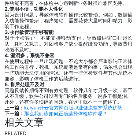
件功能不完善，在体检中心遇到新业务时很难兼容支持。
2.使用不便，功能不人性化
因为设计问题，导致体检软件操作比较繁琐。例如，数据输
入功能操作繁杂，程序繁琐，需要花费大量时间和精力，影
响工作进程。
3.收付款管理不够智能
对于个检客户，不能支持移动支付，导致缴纳窗口排起长
队，耗时又耗力。对团检客户缺少提醒缴费功能，导致费用
收缴不及时。
4. 漏洞多，系统不兼容
在使用过程中一旦出现问题，不论大小都会严重影响正常体
检工作的进行，死机、系统崩溃是常有的事，偶尔也会出现
一些功能无法使用的情况。还有一些体检软件与其他系统不
兼容，影响了体检工作的后续进行。
5. 售后处理不及时
问题反馈长期得不到有效处理，软件几年才升级一次，甚至
从不升级，软件公司没有专门的售后服务，说多了都是泪。
此外，还有许多琐碎的问题，在这里就不一一赘述了。
上一篇：
kaiyun开云官方网页版职业健康监护系统优势
下一篇：
那么我们该如何正确选择体检软件呢？
相关文章
RELATED