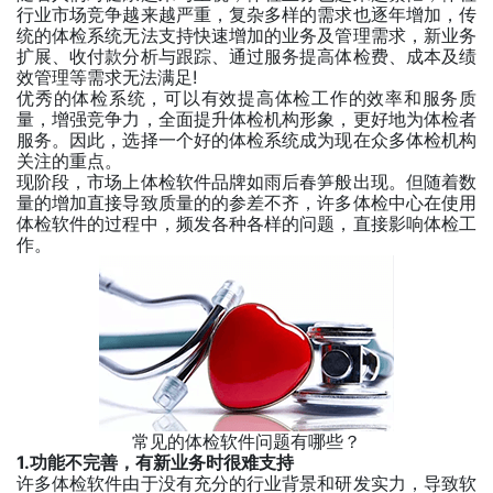
行业市场竞争越来越严重，复杂多样的需求也逐年增加，传
统的体检系统无法支持快速增加的业务及管理需求，新业务
扩展、收付款分析与跟踪、通过服务提高体检费、成本及绩
效管理等需求无法满足!
优秀的体检系统，可以有效提高体检工作的效率和服务质
量，增强竞争力，全面提升体检机构形象，更好地为体检者
服务。因此，选择一个好的体检系统成为现在众多体检机构
关注的重点。
现阶段，市场上体检软件品牌如雨后春笋般出现。但随着数
量的增加直接导致质量的的参差不齐，许多体检中心在使用
体检软件的过程中，频发各种各样的问题，直接影响体检工
作。
常见的体检软件问题有哪些？
1.功能不完善，有新业务时很难支持
许多体检软件由于没有充分的行业背景和研发实力，导致软