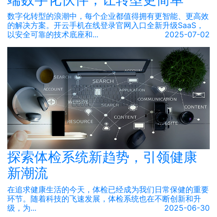
数字化转型的浪潮中，每个企业都值得拥有更智能、更高效
的解决方案。开云手机在线登录官网入口全新升级SaaS，
以安全可靠的技术底座和...
2025-07-02
探索体检系统新趋势，引领健康
新潮流
在追求健康生活的今天，体检已经成为我们日常保健的重要
环节。随着科技的飞速发展，体检系统也在不断创新和升
级，为...
2025-06-30