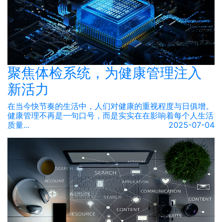
聚焦体检系统，为健康管理注入
新活力
在当今快节奏的生活中，人们对健康的重视程度与日俱增。
健康管理不再是一句口号，而是实实在在影响着每个人生活
质量...
2025-07-04