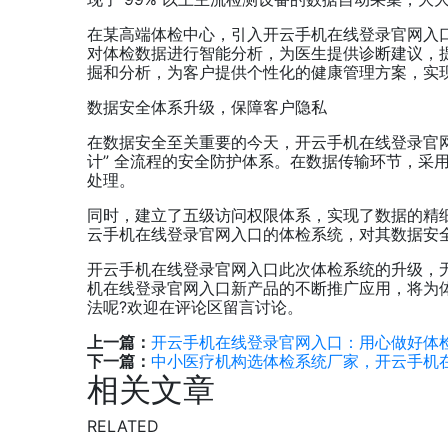
在某高端体检中心，引入开云手机在线登录官网入口
对体检数据进行智能分析，为医生提供诊断建议，
掘和分析，为客户提供个性化的健康管理方案，实
数据安全体系升级，保障客户隐私
在数据安全至关重要的今天，开云手机在线登录官网入
计” 全流程的安全防护体系。在数据传输环节，采用
处理。
同时，建立了五级访问权限体系，实现了数据的精
云手机在线登录官网入口的体检系统，对其数据安
开云手机在线登录官网入口此次体检系统的升级，
机在线登录官网入口新产品的不断推广应用，将为
法呢?欢迎在评论区留言讨论。
上一篇：
开云手机在线登录官网入口：用心做好体
下一篇：
中小医疗机构选体检系统厂家，开云手机
相关文章
RELATED