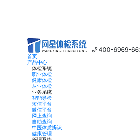
400-6969-66
首页
产品中心
体检系统
职业体检
健康体检
从业体检
业务系统
智能导检
短信平台
微信平台
网上查询
自助查询
中医体质辨识
健康管理
管理系统