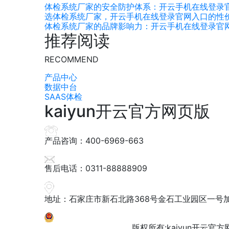
体检系统厂家的安全防护体系：开云手机在线登录
选体检系统厂家，开云手机在线登录官网入口的性
体检系统厂家的品牌影响力：开云手机在线登录官
推荐阅读
RECOMMEND
产品中心
数据中台
SAAS体检
kaiyun开云官方网页版
产品咨询：400-6969-663
售后电话：0311-88888909
地址：石家庄市新石北路368号金石工业园区一号
冀ICP备12000600号
版权所有:kaiyun开云官方网