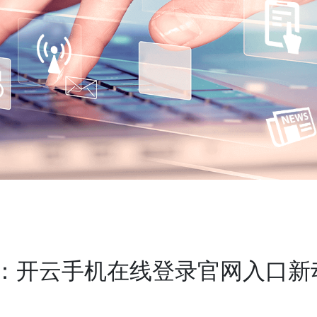
：开云手机在线登录官网入口新