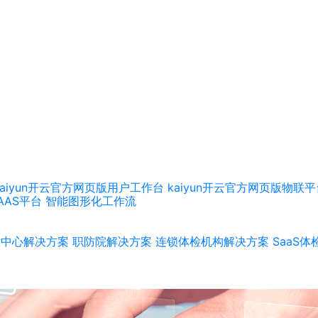
kaiyun开云官方网页版用户工作台
kaiyun开云官方网页版物联平
AAS平台
智能图形化工作流
控中心解决方案
职防院解决方案
连锁体检机构解决方案
SaaS