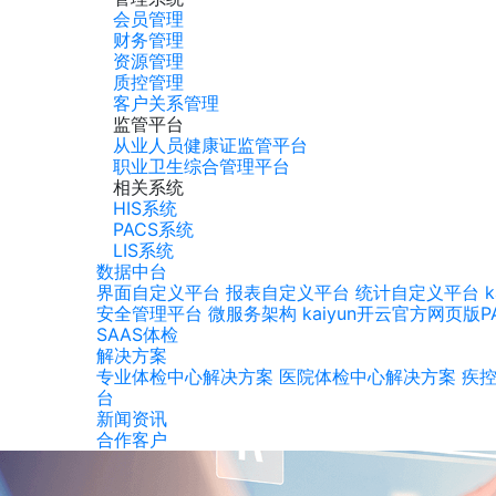
会员管理
财务管理
资源管理
质控管理
客户关系管理
监管平台
从业人员健康证监管平台
职业卫生综合管理平台
相关系统
HIS系统
PACS系统
LIS系统
数据中台
界面自定义平台
报表自定义平台
统计自定义平台
安全管理平台
微服务架构
kaiyun开云官方网页版P
SAAS体检
解决方案
专业体检中心解决方案
医院体检中心解决方案
疾
台
新闻资讯
合作客户