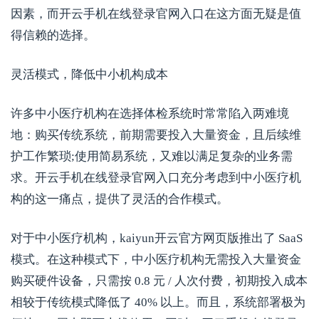
因素，而开云手机在线登录官网入口在这方面无疑是值
得信赖的选择。
灵活模式，降低中小机构成本
许多中小医疗机构在选择体检系统时常常陷入两难境
地：购买传统系统，前期需要投入大量资金，且后续维
护工作繁琐;使用简易系统，又难以满足复杂的业务需
求。开云手机在线登录官网入口充分考虑到中小医疗机
构的这一痛点，提供了灵活的合作模式。
对于中小医疗机构，kaiyun开云官方网页版推出了 SaaS
模式。在这种模式下，中小医疗机构无需投入大量资金
购买硬件设备，只需按 0.8 元 / 人次付费，初期投入成本
相较于传统模式降低了 40% 以上。而且，系统部署极为