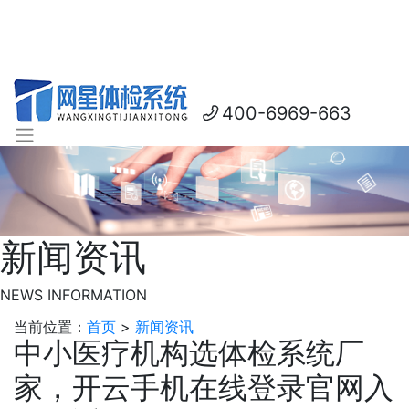
400-6969-663
新闻资讯
NEWS INFORMATION
当前位置：
首页
>
新闻资讯
中小医疗机构选体检系统厂
家，开云手机在线登录官网入