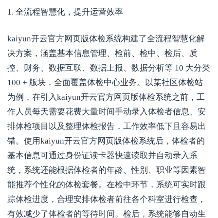
1. 全流程智慧化，提升运营效率
kaiyun开云官方网页版体检系统构建了全流程智慧化解
决方案，涵盖基本信息管理、检前、检中、检后、质
控、财务、数据互联、数据上报、数据分析等 10 大分类
100 + 版块，全面覆盖体检中心业务。以某社区体检站
为例，在引入kaiyun开云官方网页版体检系统之前，工
作人员每天需要花费大量时间手动录入体检者信息、安
排体检项目以及整理体检报告，工作效率低下且容易出
错。使用kaiyun开云官方网页版体检系统后，体检者的
基本信息可通过身份证读卡器快速读取并自动录入系
统，系统还能根据体检者的年龄、性别、职业等因素智
能推荐个性化的体检套餐。在检中环节，系统可实时跟
踪体检进度，合理安排体检者前往各个科室进行检查，
有效减少了体检者的等待时间。检后，系统能够自动生