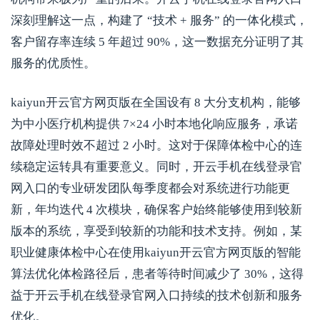
深刻理解这一点，构建了 “技术 + 服务” 的一体化模式，
客户留存率连续 5 年超过 90%，这一数据充分证明了其
服务的优质性。
kaiyun开云官方网页版在全国设有 8 大分支机构，能够
为中小医疗机构提供 7×24 小时本地化响应服务，承诺
故障处理时效不超过 2 小时。这对于保障体检中心的连
续稳定运转具有重要意义。同时，开云手机在线登录官
网入口的专业研发团队每季度都会对系统进行功能更
新，年均迭代 4 次模块，确保客户始终能够使用到较新
版本的系统，享受到较新的功能和技术支持。例如，某
职业健康体检中心在使用kaiyun开云官方网页版的智能
算法优化体检路径后，患者等待时间减少了 30%，这得
益于开云手机在线登录官网入口持续的技术创新和服务
优化。