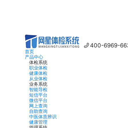
400-6969-66
首页
产品中心
体检系统
职业体检
健康体检
从业体检
业务系统
智能导检
短信平台
微信平台
网上查询
自助查询
中医体质辨识
健康管理
管理系统