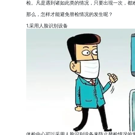
检。凡是遇到诸如此类的情况，只要出现一次，都
那么，怎样才能避免替检情况的发生呢？
1.采用人脸识别设备
体检中心可以采用人脸识别设备来防止替检情况的