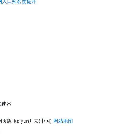
网入口知名度提升
加速器
页版-kaiyun开云(中国)
网站地图