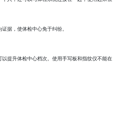
为证据，使体检中心免于纠纷。
可以提升体检中心档次。使用手写板和指纹仪不能在