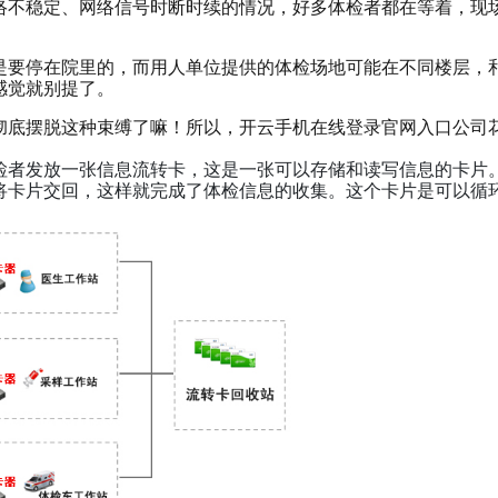
络不稳定、网络信号时断时续的情况，好多体检者都在等着，现
是要停在院里的，而用人单位提供的体检场地可能在不同楼层，
感觉就别提了。
彻底摆脱这种束缚了嘛！所以，开云手机在线登录官网入口公司
检者发放一张信息流转卡，这是一张可以存储和读写信息的卡片
将卡片交回，这样就完成了体检信息的收集。这个卡片是可以循