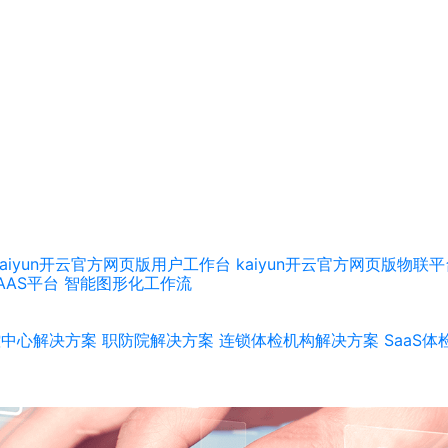
kaiyun开云官方网页版用户工作台
kaiyun开云官方网页版物联平
AAS平台
智能图形化工作流
控中心解决方案
职防院解决方案
连锁体检机构解决方案
SaaS