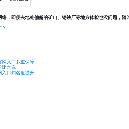
网络，即便去地处偏僻的矿山、钢铁厂等地方体检也没问题，随
生？
官网入口多重保障
价比之选
网入口知名度提升