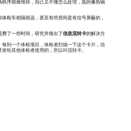
场秩序很难维持，自己又不懂怎么处理，急的像热锅
和体检车相隔很远，甚至有些房间是有信号屏蔽的，
花费了一些时间，研究并推出了
信息流转卡
的解决方
。每到一个体检项目，体检者扫描一下这个卡片，信
环发给其他体检者使用的，所以叫流转卡。