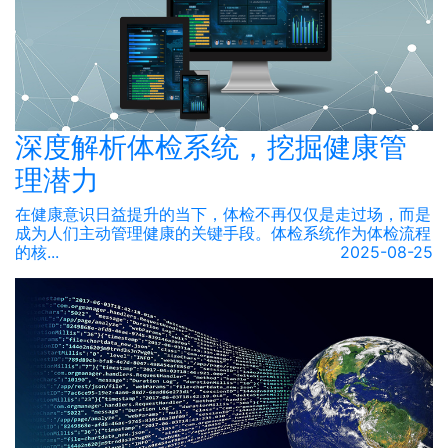
深度解析体检系统，挖掘健康管
理潜力
在健康意识日益提升的当下，体检不再仅仅是走过场，而是
成为人们主动管理健康的关键手段。体检系统作为体检流程
的核...
2025-08-25