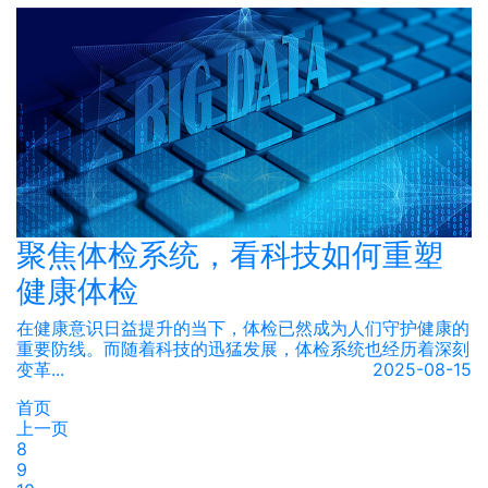
聚焦体检系统，看科技如何重塑
健康体检
在健康意识日益提升的当下，体检已然成为人们守护健康的
重要防线。而随着科技的迅猛发展，体检系统也经历着深刻
变革...
2025-08-15
首页
上一页
8
9