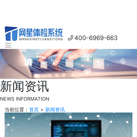
400-6969-663
新闻资讯
NEWS INFORMATION
当前位置：
首页
>
新闻资讯