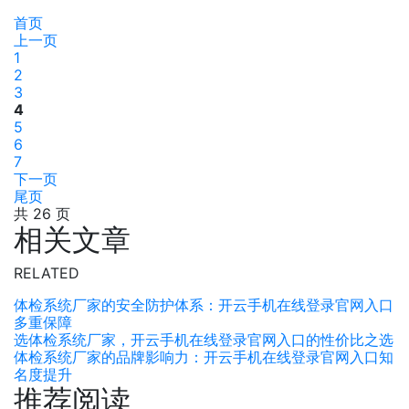
首页
上一页
1
2
3
4
5
6
7
下一页
尾页
共 26 页
相关文章
RELATED
体检系统厂家的安全防护体系：开云手机在线登录官网入口
多重保障
选体检系统厂家，开云手机在线登录官网入口的性价比之选
体检系统厂家的品牌影响力：开云手机在线登录官网入口知
名度提升
推荐阅读