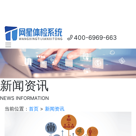
400-6969-663
新闻资讯
NEWS INFORMATION
当前位置：
首页
>
新闻资讯