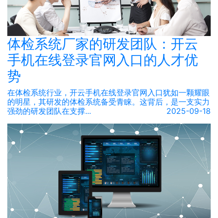
体检系统厂家的研发团队：开云
手机在线登录官网入口的人才优
势
在体检系统行业，开云手机在线登录官网入口犹如一颗耀眼
的明星，其研发的体检系统备受青睐。这背后，是一支实力
强劲的研发团队在支撑...
2025-09-18